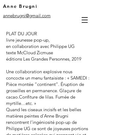
Anne Brugni
annebrugni@gmail.com
PLAT DU JOUR
livre jeunesse
pop-up
,
en collaboration avec Philippe UG
texte McCloud Zicmuse
éditions Les Grandes Personnes, 2019
Une collaboration explosive nous
concocte un menu fantaisiste : « SAMEDI :
Pièce montée “continent”. Éruption de
groseilles en permanence. Glaçure de
cacao.Confiture de lilas. Fumée de
myrtille…etc. »
Quand les ciseaux incisifs et les belles
matières peintes d'Anne Brugni
rencontrent l’ingéniosité pop-up de
Philippe UG
ce sont de joyeuses portions
de matières colorées qui prennent vie et